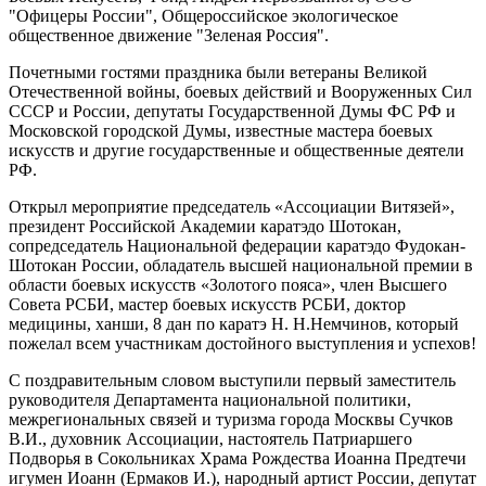
"Офицеры России", Общероссийское экологическое
общественное движение "Зеленая Россия".
Почетными гостями праздника были ветераны Великой
Отечественной войны, боевых действий и Вооруженных Сил
СССР и России, депутаты Государственной Думы ФС РФ и
Московской городской Думы, известные мастера боевых
искусств и другие государственные и общественные деятели
РФ.
Открыл мероприятие председатель «Ассоциации Витязей»,
президент Российской Академии каратэдо Шотокан,
сопредседатель Национальной федерации каратэдо Фудокан-
Шотокан России, обладатель высшей национальной премии в
области боевых искусств «Золотого пояса», член Высшего
Совета РСБИ, мастер боевых искусств РСБИ, доктор
медицины, ханши, 8 дан по каратэ Н. Н.Немчинов, который
пожелал всем участникам достойного выступления и успехов!
С поздравительным словом выступили первый заместитель
руководителя Департамента национальной политики,
межрегиональных связей и туризма города Москвы Сучков
В.И., духовник Ассоциации, настоятель Патриаршего
Подворья в Сокольниках Храма Рождества Иоанна Предтечи
игумен Иоанн (Ермаков И.), народный артист России, депутат