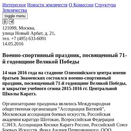
Интересное
Новости землячеств
О Комиссии
Структура
Землячества
toggle menu
121099, Москва,
улица Новый Арбат, д. 21,
тел. +7 (495) 633-6091
14.05.2016
Военно-спортивный праздник, посвященный 71-
й годовщине Великой Победы
14 мая 2016 года на стадионе Олимпийского центра имени
братьев Знаменских состоялся военно-спортивный
праздник, посвященный 71-й годовщине Великой Победы,
и закрытие учебного сезона 2015-1016 гг. Центральной
Школы Каратэ.
Организаторами праздника являлись Международная
общественная организация "Ассоциация Витязей",
Московская ассоциация боевых искусств, Российская
академия каратэдо Шотокан, Всероссийская Федерация
СЭНЭ, Ассоциация Косики Каратэ России, Российский Союз
Боевых Искусств, Фонд Андрея Первозванного, ООО