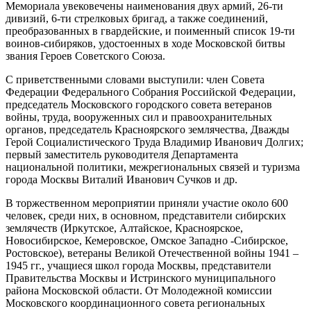
Мемориала увековечены наименования двух армий, 26-ти
дивизий, 6-ти стрелковых бригад, а также соединений,
преобразованных в гвардейские, и поименный список 19-ти
воинов-сибиряков, удостоенных в ходе Московской битвы
звания Героев Советского Союза.
С приветственными словами выступили: член Совета
Федерации Федерального Собрания Российской Федерации,
председатель Московского городского совета ветеранов
войны, труда, вооруженных сил и правоохранительных
органов, председатель Красноярского землячества, Дважды
Герой Социалистического Труда Владимир Иванович Долгих;
первый заместитель руководителя Департамента
национальной политики, межрегиональных связей и туризма
города Москвы Виталий Иванович Сучков и др.
В торжественном мероприятии приняли участие около 600
человек, среди них, в основном, представители сибирских
землячеств (Иркутское, Алтайское, Красноярское,
Новосибирское, Кемеровское, Омское Западно -Сибирское,
Ростовское), ветераны Великой Отечественной войны 1941 –
1945 гг., учащиеся школ города Москвы, представители
Правительства Москвы и Истринского муниципального
района Московской области. От Молодежной комиссии
Московского координационного совета региональных