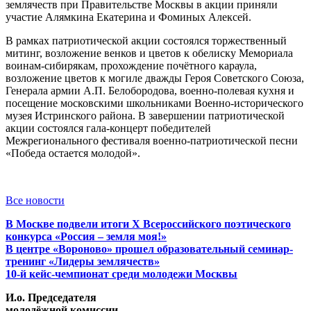
землячеств при Правительстве Москвы в акции приняли
участие Алямкина Екатерина и Фоминых Алексей.
В рамках патриотической акции состоялся торжественный
митинг, возложение венков и цветов к обелиску Мемориала
воинам-сибирякам, прохождение почётного караула,
возложение цветов к могиле дважды Героя Советского Союза,
Генерала армии А.П. Белобородова, военно-полевая кухня и
посещение московскими школьниками Военно-исторического
музея Истринского района. В завершении патриотической
акции состоялся гала-концерт победителей
Межрегионального фестиваля военно-патриотической песни
«Победа остается молодой».
Все новости
В Москве подвели итоги X Всероссийского поэтического
конкурса «Россия – земля моя!»
В центре «Вороново» прошел образовательный семинар-
тренинг «Лидеры землячеств»
10-й кейс-чемпионат среди молодежи Москвы
И.о. Председателя
молодёжной комиссии