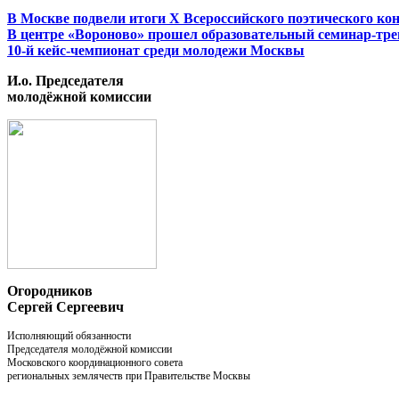
В Москве подвели итоги X Всероссийского поэтического кон
В центре «Вороново» прошел образовательный семинар-тр
10-й кейс-чемпионат среди молодежи Москвы
И.о. Председателя
молодёжной комиссии
Огородников
Сергей Сергеевич
Исполняющий обязанности
Председателя молодёжной комиссии
Московского координационного совета
региональных землячеств при Правительстве Москвы