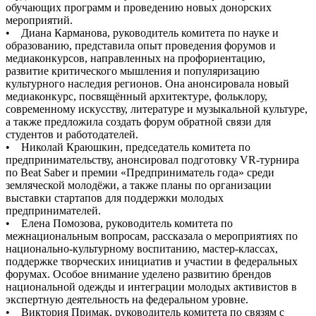
обучающих программ и проведению новых донорских
мероприятий.
• Диана Карманова, руководитель комитета по науке и
образованию, представила опыт проведения форумов и
медиаконкурсов, направленных на профориентацию,
развитие критического мышления и популяризацию
культурного наследия регионов. Она анонсировала новый
медиаконкурс, посвящённый архитектуре, фольклору,
современному искусству, литературе и музыкальной культуре,
а также предложила создать форум обратной связи для
студентов и работодателей.
• Николай Краюшкин, председатель комитета по
предпринимательству, анонсировал подготовку VR-турнира
по Beat Saber и премии «Предприниматель года» среди
земляческой молодёжи, а также планы по организации
выставки стартапов для поддержки молодых
предпринимателей.
• Елена Помозова, руководитель комитета по
межнациональным вопросам, рассказала о мероприятиях по
национально-культурному воспитанию, мастер-классах,
поддержке творческих инициатив и участии в федеральных
форумах. Особое внимание уделено развитию брендов
национальной одежды и интеграции молодых активистов в
экспертную деятельность на федеральном уровне.
• Виктория Примак, руководитель комитета по связям с