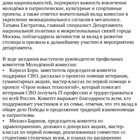
дома национальностей, подчеркнул важность вовлечения
молодёжи в патриотические, культурные и спортивные
проекты, а также отметил значительный вклад комиссии в
укрепление межнационального согласия в мегаполисе.
Татьяна Евстратова, главный специалист Департамента
национальной политики и межрегиональных связей города
Москвы, поблагодарила активистов за вклад в развитие
столицы и призвала к дальнейшему участию в мероприятиях
департамента.
В ходе заседания выступили руководители профильных
комитетов Молодёжной комиссии:
• Кирилл Борн, заместитель председателя комитета
поддержки СВО, рассказал о проектах помощи ветеранам,
гуманитарных акциях, мастер-классах по первой помощи и
проекте «Герои новых технологий», который помогает
ветеранам СВО получать IT-профессию и трудоустраиваться
по всей России. Комитет выражает благодарность всем, кто
поддерживает участников и их семьи, отмечая, что это вклад в
общее дело Победы и продолжение традиций взаимопомощи
и патриотизма.
• Михаил Баранов, председатель комитета по
здравоохранению, доложил о донорских акциях, мастер-
классах по первой помощи, реализованных совместно со
студентами столичных вузов, и планах по расширению