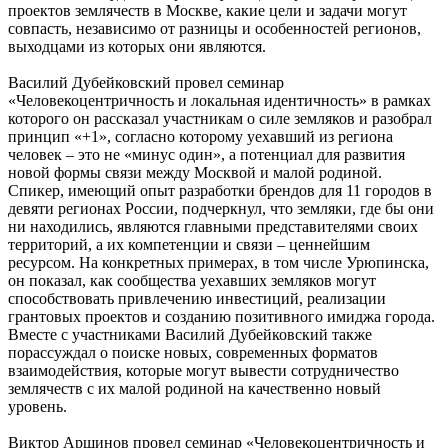
проектов землячеств в Москве, какие цели и задачи могут
совпасть, независимо от разницы и особенностей регионов,
выходцами из которых они являются.
Василий Дубейковский провел семинар
«Человекоцентричность и локальная идентичность» в рамках
которого он рассказал участникам о силе земляков и разобрал
принцип «+1», согласно которому уехавший из региона
человек – это не «минус один», а потенциал для развития
новой формы связи между Москвой и малой родиной.
Спикер, имеющий опыт разработки брендов для 11 городов в
девяти регионах России, подчеркнул, что земляки, где бы они
ни находились, являются главными представителями своих
территорий, а их компетенции и связи – ценнейшим
ресурсом. На конкретных примерах, в том числе Урюпинска,
он показал, как сообщества уехавших земляков могут
способствовать привлечению инвестиций, реализации
грантовых проектов и созданию позитивного имиджа города.
Вместе с участниками Василий Дубейковский также
порассуждал о поиске новых, современных форматов
взаимодействия, которые могут вывести сотрудничество
землячеств с их малой родиной на качественно новый
уровень.
Виктор Аршинов провел семинар «Человекоцентричность и