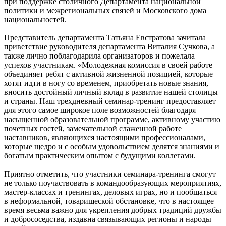
при поддержке столичного Департамента национальной
политики и межрегиональных связей и Московского дома
национальностей.
Представитель департамента Татьяна Евстратова зачитала
приветствие руководителя департамента Виталия Сучкова, а
также лично поблагодарила организаторов и пожелала
успехов участникам. «Молодежная комиссия в своей работе
объединяет ребят с активной жизненной позицией, которые
хотят идти в ногу со временем, приобретать новые знания,
вносить достойный личный вклад в развитие нашей столицы
и страны. Наш трехдневный семинар-тренинг предоставляет
для этого самое широкое поле возможностей благодаря
насыщенной образовательной программе, активному участию
почетных гостей, замечательной слаженной работе
наставников, являющихся настоящими профессионалами,
которые щедро и с особым удовольствием делятся знаниями и
богатым практическим опытом с будущими коллегами.
Приятно отметить, что участники семинара-тренинга смогут
не только поучаствовать в командообразующих мероприятиях,
мастер-классах и тренингах, деловых играх, но и пообщаться
в неформальной, товарищеской обстановке, что в настоящее
время весьма важно для укрепления добрых традиций дружбы
и добрососедства, издавна связывающих регионы и народы