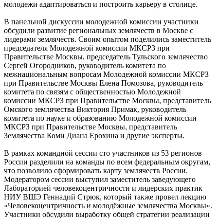
молодежи адаптироваться и построить карьеру в столице.
В панельной дискуссии молодежной комиссии участники
обсудили развитие региональных землячеств в Москве с
лидерами землячеств. Своим опытом поделились заместитель
председателя Молодежной комиссии МКСРЗ при
Правительстве Москвы, председатель Тульского землячество
Сергей Огородников, руководитель комитета по
межнациональным вопросам Молодежной комиссии МКСРЗ
при Правительстве Москвы Елена Помозова, руководитель
комитета по связям с общественностью Молодежной
комиссии МКСРЗ при Правительстве Москвы, представитель
Омского землячества Виктория Примак, руководитель
комитета по науке и образованию Молодежной комиссии
МКСРЗ при Правительстве Москвы, представитель
Землячества Коми Диана Ерохина и другие эксперты.
В рамках командной сессии сто участников из 53 регионов
России разделили на команды по всем федеральным округам,
что позволило сформировать карту землячеств России.
Модератором сессии выступил заместитель заведующего
Лабораторией человекоцентричности и лидерских практик
НИУ ВШЭ Геннадий Стрюк, который также провел лекцию
«Человекоцентричность и молодёжные землячества Москвы».
Участники обсудили выработку общей стратегии реализации