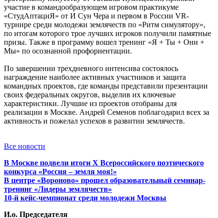
участие в командообразующем игровом практикуме
«СтудАптациЯ» от И Сун Чера и первом в России VR-
турнире среди молодежи землячеств по «Ритм симулятору»,
по итогам которого трое лучших игроков получили памятные
призы. Также в программу вошел тренинг «Я + Ты + Они +
Мы» по осознанной профориентации.
По завершении трехдневного интенсива состоялось
награждение наиболее активных участников и защита
командных проектов, где команды представили презентации
своих федеральных округов, выделив их ключевые
характеристики. Лучшие из проектов отобраны для
реализации в Москве. Андрей Семенов поблагодарил всех за
активность и пожелал успехов в развитии землячеств.
Все новости
В Москве подвели итоги X Всероссийского поэтического
конкурса «Россия – земля моя!»
В центре «Вороново» прошел образовательный семинар-
тренинг «Лидеры землячеств»
10-й кейс-чемпионат среди молодежи Москвы
И.о. Председателя