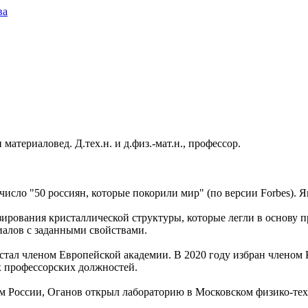
ва
атериаловед. Д.тех.н. и д.физ.-мат.н., профессор.
число "50 россиян, которые покорили мир" (по версии Forbes). 
ирования кристаллической структуры, которые легли в основу 
иалов с заданными свойствами.
 стал членом Европейской академии. В 2020 году избран членом
х профессорских должностей.
м России, Оганов открыл лабораторию в Московском физико-тех