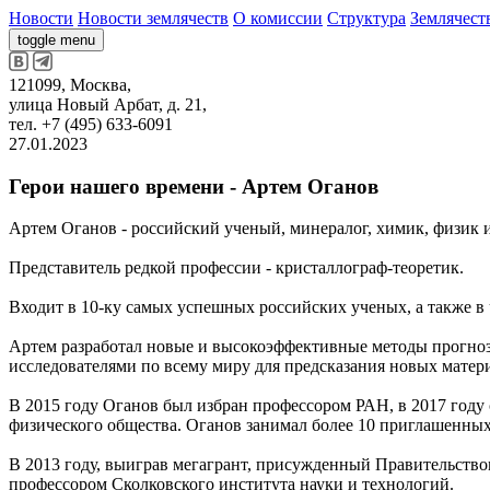
Новости
Новости землячеств
О комиссии
Структура
Землячест
toggle menu
121099, Москва,
улица Новый Арбат, д. 21,
тел. +7 (495) 633-6091
27.01.2023
Герои нашего времени - Артем Оганов
Артем Оганов - российский ученый, минералог, химик, физик и м
Представитель редкой профессии - кристаллограф-теоретик.
Входит в 10-ку самых успешных российских ученых, а также в 
Артем разработал новые и высокоэффективные методы прогноз
исследователями по всему миру для предсказания новых матер
В 2015 году Оганов был избран профессором РАН, в 2017 году
физического общества. Оганов занимал более 10 приглашенны
В 2013 году, выиграв мегагрант, присужденный Правительство
профессором Сколковского института науки и технологий.