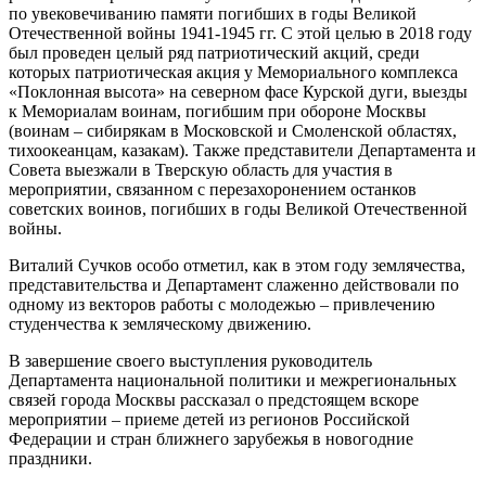
по увековечиванию памяти погибших в годы Великой
Отечественной войны 1941-1945 гг. С этой целью в 2018 году
был проведен целый ряд патриотический акций, среди
которых патриотическая акция у Мемориального комплекса
«Поклонная высота» на северном фасе Курской дуги, выезды
к Мемориалам воинам, погибшим при обороне Москвы
(воинам – сибирякам в Московской и Смоленской областях,
тихоокеанцам, казакам). Также представители Департамента и
Совета выезжали в Тверскую область для участия в
мероприятии, связанном с перезахоронением останков
советских воинов, погибших в годы Великой Отечественной
войны.
Виталий Сучков особо отметил, как в этом году землячества,
представительства и Департамент слаженно действовали по
одному из векторов работы с молодежью – привлечению
студенчества к земляческому движению.
В завершение своего выступления руководитель
Департамента национальной политики и межрегиональных
связей города Москвы рассказал о предстоящем вскоре
мероприятии – приеме детей из регионов Российской
Федерации и стран ближнего зарубежья в новогодние
праздники.