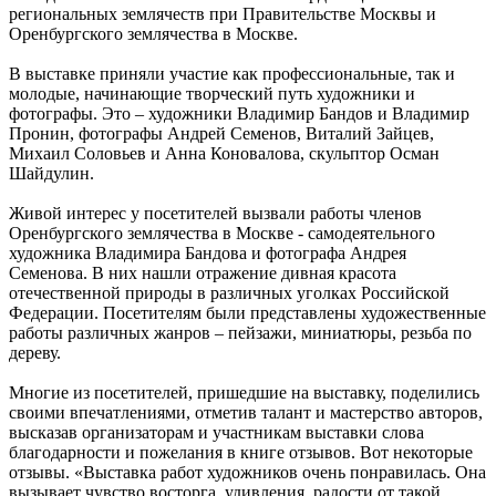
региональных землячеств при Правительстве Москвы и
Оренбургского землячества в Москве.
В выставке приняли участие как профессиональные, так и
молодые, начинающие творческий путь художники и
фотографы. Это – художники Владимир Бандов и Владимир
Пронин, фотографы Андрей Семенов, Виталий Зайцев,
Михаил Соловьев и Анна Коновалова, скульптор Осман
Шайдулин.
Живой интерес у посетителей вызвали работы членов
Оренбургского землячества в Москве - самодеятельного
художника Владимира Бандова и фотографа Андрея
Семенова. В них нашли отражение дивная красота
отечественной природы в различных уголках Российской
Федерации. Посетителям были представлены художественные
работы различных жанров – пейзажи, миниатюры, резьба по
дереву.
Многие из посетителей, пришедшие на выставку, поделились
своими впечатлениями, отметив талант и мастерство авторов,
высказав организаторам и участникам выставки слова
благодарности и пожелания в книге отзывов. Вот некоторые
отзывы. «Выставка работ художников очень понравилась. Она
вызывает чувство восторга, удивления, радости от такой