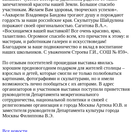
запечатленной красоты нашей Земли. Большое спасибо
участникам. Желаем Вам здоровья, творческих успехов».
«Акварели Владимира Бандова трогают душу и порождают
гордость за наши российские края. Скульптуры Шайдулина
поражают своей оригинальностью. Сагитова В.А.».
«Восхищаемся вашей выставкой! Все очень красиво, ярко,
талантливо. Огромное спасибо всем, кто причастен к этому: и
мастерам, и работникам галереи и искусствоведам!
Благодарим за ваше подвижничество и вклад в воспитание
наших школьников. С уважением Строева Г.И., СОШ № 859».
По отзывам посетителей прошедшая выставка явилась
хорошим предновогодним подарком для жителей столицы –
взрослых и детей, которые смогли не только полюбоваться
картинами, фотографиями и скульптурами, но и имели
возможность лично пообщаться с их авторами. В адрес
организаторов и участников выставки поступили приветствия
руководителя Департамента межрегионального
сотрудничества, национальной политики и связей с
религиозными организация и города Москвы Артюха Ю.В. и
заместителя руководителя Департамента культуры города
Москвы Филиппова В.Э.
Все новости