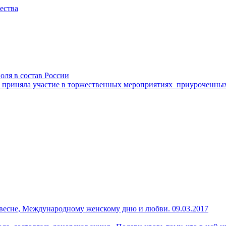
ества
оля в состав России
риняла участие в торжественных мероприятиях приуроченных
й весне, Международному женскому дню и любви.
09.03.2017