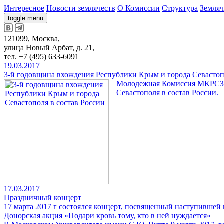
Интересное
Новости землячеств
О Комиссии
Структура
Земляч
toggle menu
121099, Москва,
улица Новый Арбат, д. 21,
тел. +7 (495) 633-6091
19.03.2017
3-й годовщина вхождения Республики Крым и города Севастоп
Молодежная Комиссия МКРСЗ п
Севастополя в состав России.
17.03.2017
Праздничный концерт
17 марта 2017 г состоялся концерт, посвященный наступивше
Донорская акция «Подари кровь тому, кто в ней нуждается»