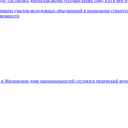
да состоялась донорская акция «Подари кровь тому, кто в ней н
маты участия молодежных объединений в реализации стратегии 
зможности
да в Московском доме национальностей состоялся творческий ве