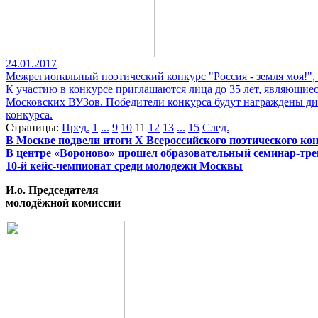
24.01.2017
Межрегиональный поэтический конкурс "Россия - земля моя!",
К участию в конкурсе приглашаются лица до 35 лет, являющие
Московских ВУЗов. Победители конкурса будут награждены ди
конкурса.
Страницы:
Пред.
1
...
9
10
11
12
13
...
15
След.
В Москве подвели итоги X Всероссийского поэтического кон
В центре «Вороново» прошел образовательный семинар-тр
10-й кейс-чемпионат среди молодежи Москвы
И.о. Председателя
молодёжной комиссии