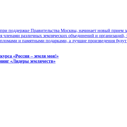
 при поддержке Правительства Москвы, начинает новый прием з
ся членами различных земляческих объединений и организаций, 
пломами и памятными подарками, а лучшие произведения будут 
курса «Россия – земля моя!»
енинг «Лидеры землячеств»