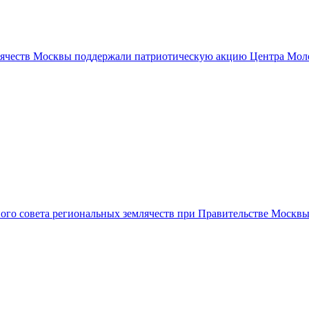
лячеств Москвы поддержали патриотическую акцию Центра Мол
го совета региональных землячеств при Правительстве Москвы